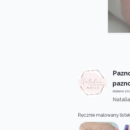
Pazno
pazno
dodano 202
Natalia
Ręcznie malowany listek