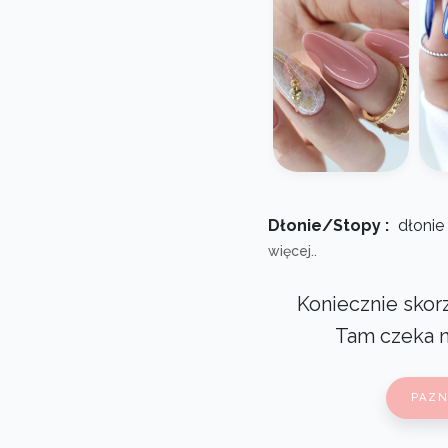
Dłonie/Stopy :
dłonie
więcej..
Koniecznie skorz
Tam czeka 
PAZN