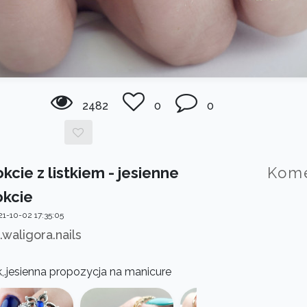
2482
0
0
kcie z listkiem - jesienne
Kom
kcie
1-10-02 17:35:05
.waligora.nails
,.jesienna propozycja na manicure