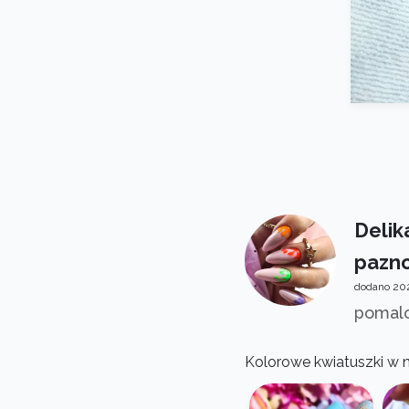
Delik
pazn
dodano 20
pomalo
Kolorowe kwiatuszki w n