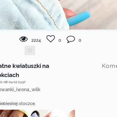
2224
0
0
atne kwiatuszki na
Kom
okciach
21-08-04 02:23:57
wanki_iwona_wilk
iebieskiej otoczce.