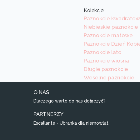
Kolekcje:
Paznokcie kwadrato
Niebieskie paznokcie
Paznokcie matowe
Paznokcie Dzień Kobi
Paznokcie lato
Paznokcie wiosna
Długie paznokcie
Weselne paznokcie
O NAS
Dlaczego warto do nas dołączyć?
PARTNERZY
Escallante - Ubranka dla niemowląt