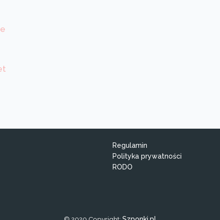
we
et
Regulamin
Polityka prywatności
RODO
© 2020 Copyright:
Szponki.pl