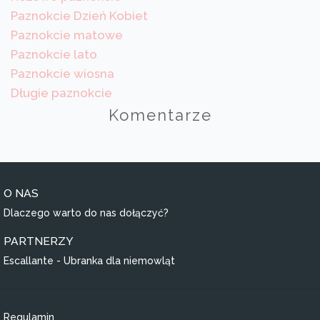
Paznokcie Dzień Kobiet
Paznokcie matowe
Paznokcie lato
Paznokcie wiosna
Długie paznokcie
Komentarze
O NAS
Dlaczego warto do nas dołączyć?
PARTNERZY
Escallante - Ubranka dla niemowląt
Regulamin