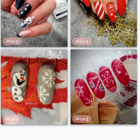
alicja.g
alicja.g
0
0
0
0
alicja.g
alicja.g