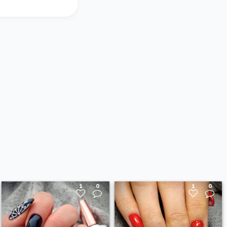
1
0
1
0