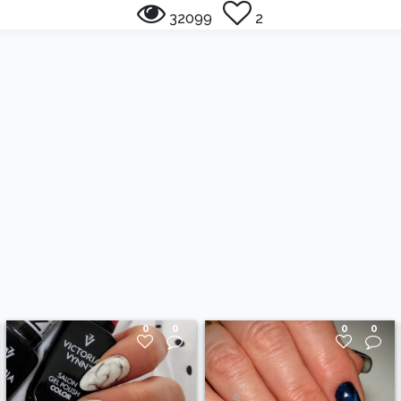
32099
2
0
0
0
0