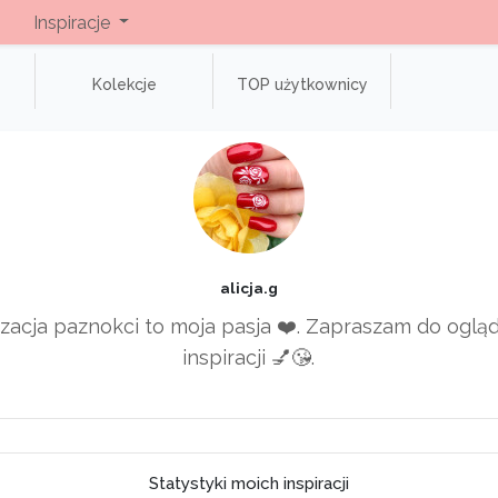
Inspiracje
Kolekcje
TOP użytkownicy
alicja.g
izacja paznokci to moja pasja ❤️. Zapraszam do oglą
inspiracji 💅😘.
Statystyki moich inspiracji