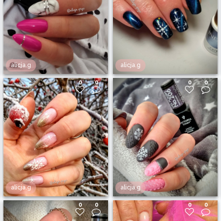
alicja.g
alicja.g
0
0
0
0
alicja.g
alicja.g
0
0
0
0