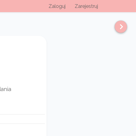
Zaloguj
Zarejestruj
dania