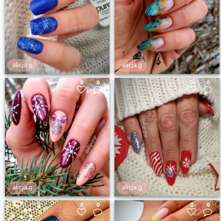
alicja.g
alicja.g
0
0
0
0
alicja.g
alicja.g
0
0
0
0