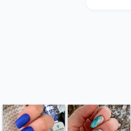
0
0
0
0