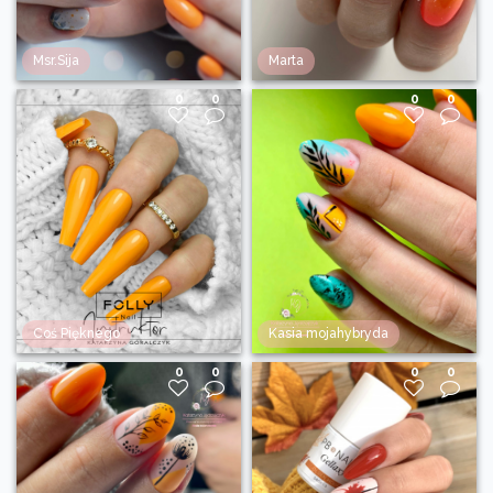
Msr.Sija
Marta
0
0
0
0
Coś Pięknego
Kasia mojahybryda
0
0
0
0