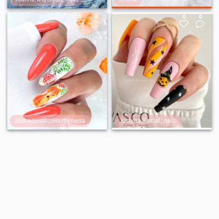
0
0
0
0
allshadesofcolourbynena
Justyna.Reclaf_nails