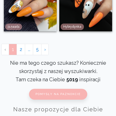
js.naails
Hybrydynka
‹
1
2
...
5
›
Nie ma tego czego szukasz? Koniecznie
skorzystaj z naszej wyszukiwarki.
Tam czeka na Ciebie
5019
inspiracji
POMYSŁY NA PAZNOKCIE
Nasze propozycje dla Ciebie