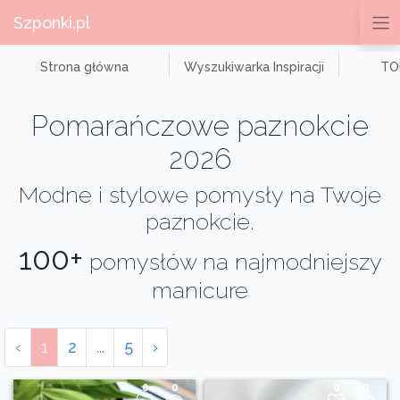
Szponki.pl
Strona główna
Wyszukiwarka Inspiracji
TOP
Pomarańczowe paznokcie
2026
Modne i stylowe pomysły na Twoje
paznokcie.
100+
pomysłów na najmodniejszy
manicure
‹
1
2
...
5
›
0
0
0
0