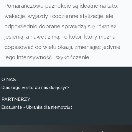
Pomarańczowe paznokcie są idealne na lato,
wakacje, wyjazdy i codzienne stylizacje, ale
odpowiednio dobrane sprawdzą się również
jesienią, a nawet zimą. To kolor, który można
dopasować do wielu okazji, zmieniając jedynie
jego intensywność i wykończenie.
O NAS
Dlaczego warto do nas dołączyć?
PARTNERZY
Escallante - Ubranka dla niemowląt
Regulamin