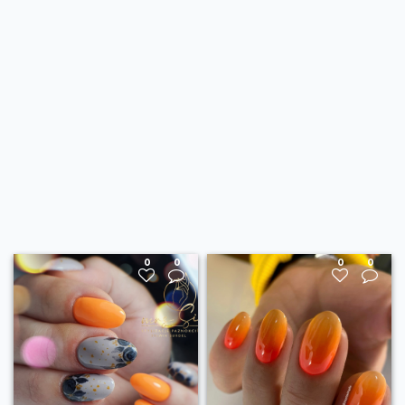
0
0
0
0