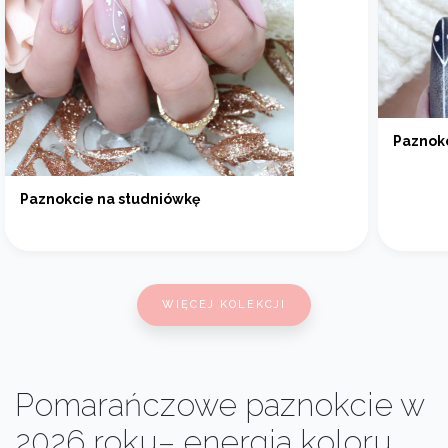
Paznokc
Paznokcie na studniówkę
WIĘCEJ KOLEKCJI
Pomarańczowe paznokcie w
2026 roku– energia koloru,