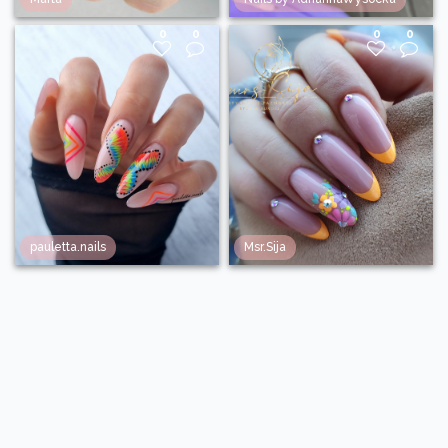
0
0
0
0
pauletta.nails
Msr.Sija