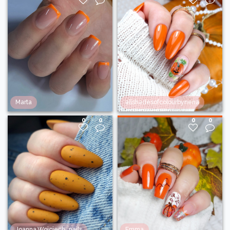
Marta
allshadesofcolourbynena
0
0
0
0
Joanna.Wojciech_nails
Emma