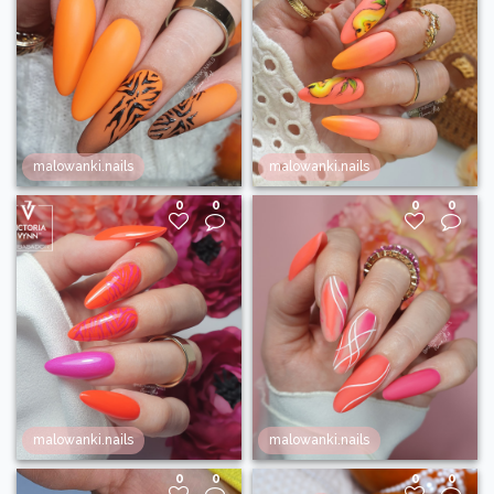
malowanki.nails
malowanki.nails
0
0
0
0
malowanki.nails
malowanki.nails
0
0
0
0