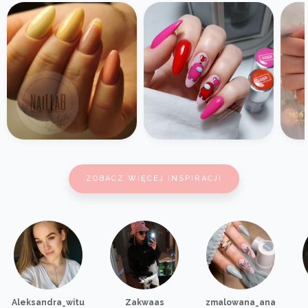
ZOBACZ WIĘCEJ INSPIRACJI
Aleksandra_witu
Zakwaas
zmalowana_ana