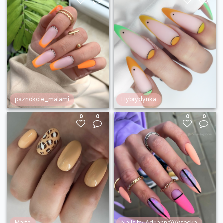
paznokcie_malami
Hybrydynka
0
0
0
0
Marta
Nails by AdriannaWysocka