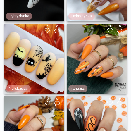
Hybrydynka
Hybrydynka
1
0
1
0
Nailskasiac
js.naails
0
0
0
0