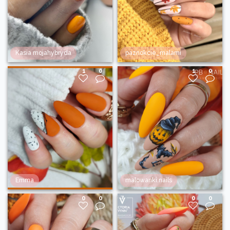
Kasia mojahybryda
paznokcie_malami
1
0
1
0
Emma
malowanki.nails
0
0
0
0