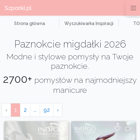
Szponki.pl
Strona główna
Wyszukiwarka Inspiracji
TOP
Paznokcie migdałki 2026
Modne i stylowe pomysły na Twoje
paznokcie.
2700+
pomysłów na najmodniejszy
manicure
‹
1
2
...
92
›
0
0
0
0