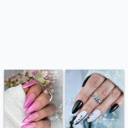
2
0
0
1