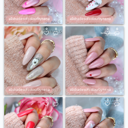
allshadesofcolourbynena
allshadesofcolourbynena
0
0
0
0
allshadesofcolourbynena
allshadesofcolourbynena
0
0
0
0