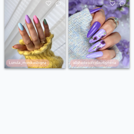
Lunula_monikastrojna
allshadesofcolourbynena