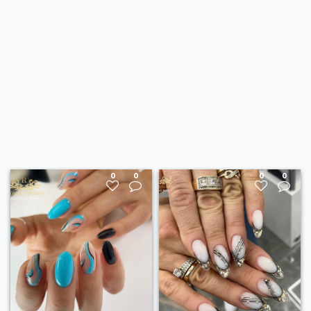
0
0
0
0