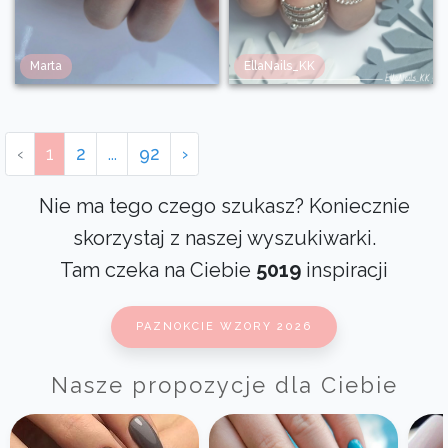
Marta
EllaNails_KK
‹
1
2
...
92
›
Nie ma tego czego szukasz? Koniecznie
skorzystaj z naszej wyszukiwarki.
Tam czeka na Ciebie
5019
inspiracji
PAZNOKCIE WZORY 2026
Nasze propozycje dla Ciebie