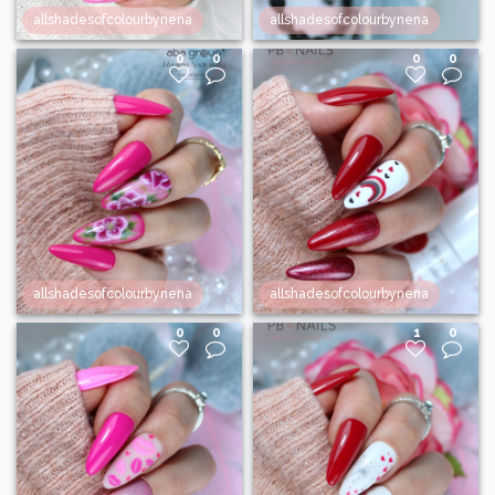
allshadesofcolourbynena
allshadesofcolourbynena
0
0
0
0
allshadesofcolourbynena
allshadesofcolourbynena
0
0
1
0