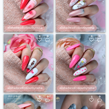
allshadesofcolourbynena
allshadesofcolourbynena
0
0
0
0
allshadesofcolourbynena
allshadesofcolourbynena
0
0
1
0