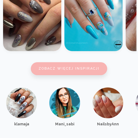
ZOBACZ WIĘCEJ INSPIRACJI
klamaja
Mani_sabi
NailsbyAnn