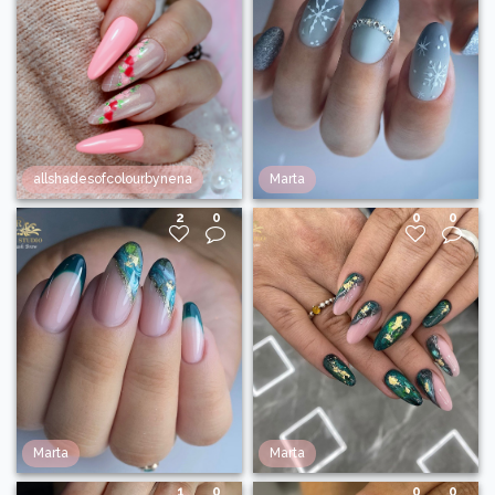
allshadesofcolourbynena
Marta
2
0
0
0
Marta
Marta
1
0
0
0